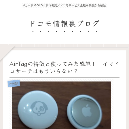
dカード GOLD／ドコモ光／ドコモサービス全般を裏側から検証
ドコモ情報裏ブログ
AirTagの特徴と使ってみた感想！ イマド
コサーチはもういらない？
未分類