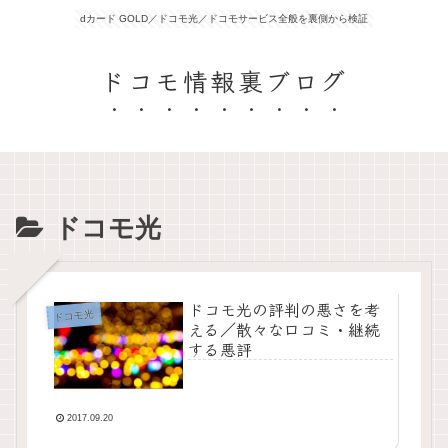
dカード GOLD／ドコモ光／ドコモサービス全般を裏側から検証
ドコモ情報裏ブログ
ドコモ光
ドコモ光の評判の悪さを考
ドコモ光
える／散々な口コミ・継続
する悪評
2017.09.20