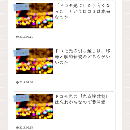
「ドコモ光にしたら高くな
ドコモ光
った」という口コミは本当
なのか
2017.09.11
ドコモ光の引っ越しは、移
ドコモ光
転と解約新規のどちらがい
いのか
2017.09.04
ドコモ光の「光☆複数割」
ドコモ光
は忘れがちなので要注意
2017.06.15