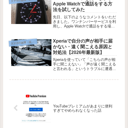
ます。結論から言うと、本当にバック
Apple Watchで通話をする方
ア...
法を試してみた
先日、以下のようなコメントをいただ
きました。ワンナンバーサービスを利
用し、Apple Watchで通話をする場合
に、SIMがiPhoneに入っていないと
Apple Watchで通話ができない、とい
う記事に対するコメントです。→「ワ
Xperiaで自分の声が相手に届
マホの故障・設定・使い方
ス
ンナンバー...
かない・遠く聞こえる原因と
対処法【2026年最新版】
Xperiaを使っていて「こちらの声が相
手に聞こえない」「声が遠く聞こえる
と言われる」というトラブルに遭遇し
たことがある方は少なくないと思いま
す。ネット上でも長年にわたって同じ
症状の報告が上がり続けており、何度
修理に出しても改善しないという...
YouTubeプレミアムがあまりに便利
すぎてやめられなくなった話