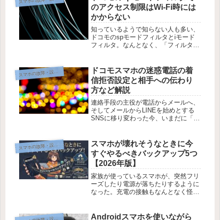
のアクセス制限はWi-Fi時には
かからない
知っているようで知らない人も多い、
ドコモのspモードフィルタとiモード
フィルタ。なんとなく、「フィルタリ
ングをつけておけば大丈夫だろう」と
考え、ただただspモードフィルタをつ
けただけにしている方が大多数ではな
ドコモスマホの迷惑電話の着
マホの故障・設定・使い方
ス
いかと思いますが、昨今のようにW...
信拒否設定と相手への伝わり
方など解説
連絡手段の主役が電話からメールへ、
そしてメールからLINEを始めとする
SNSに移り変わった今、いまだに「迷
惑電話」をかけてくるような業者が存
在するのかわかりませんが、「知人」
からの電話を受けたくない、というケ
スマホが壊れそうなときに今
マホの故障・設定・使い方
ス
ースは、色んな事情があるにせよ、...
すぐやるべきバックアップ5つ
【2026年版】
家族が使っているスマホが、突然フリ
ーズしたり電源が落ちたりするように
なった。充電の接触もなんとなく怪し
い。そういう「予兆」を感じたとき、
何を最初にすべきか。実際にそういう
経験をしたので、改めて整理しておき
Androidスマホを使いながら
マホの故障・設定・使い方
ス