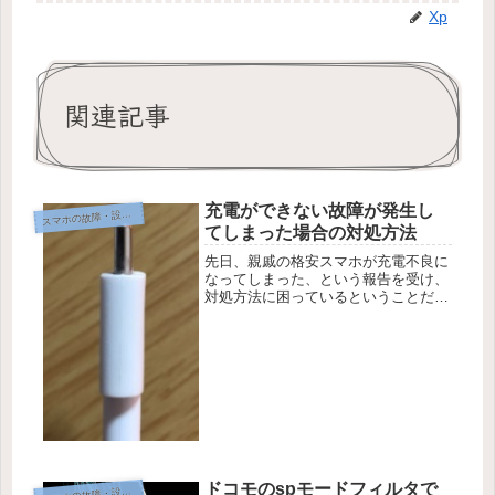
Xp
関連記事
充電ができない故障が発生し
マホの故障・設定・使い方
ス
てしまった場合の対処方法
先日、親戚の格安スマホが充電不良に
なってしまった、という報告を受け、
対処方法に困っているということだっ
たため様子を見に行ってきました。充
電ができない、という故障に関して
は、スマートフォンの故障の中では比
較的起こりやすい部類に入る故障かな
と考...
ドコモのspモードフィルタで
マホの故障・設定・使い方
ス