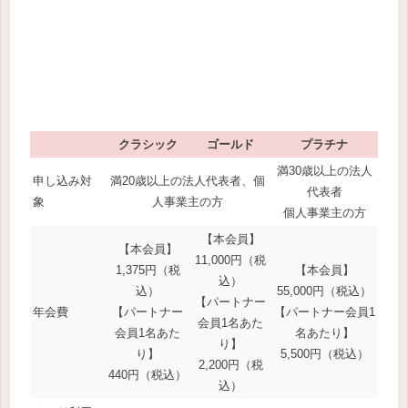
クラシック
ゴールド
プラチナ
満30歳以上の法人
申し込み対
満20歳以上の法人代表者、個
代表者
象
人事業主の方
個人事業主の方
【本会員】
【本会員】
11,000円（税
1,375円（税
【本会員】
込）
込）
55,000円（税込）
【パートナー
年会費
【パートナー
【パートナー会員1
会員1名あた
会員1名あた
名あたり】
り】
り】
5,500円（税込）
2,200円（税
440円（税込）
込）