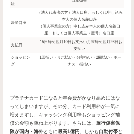
口座振替
法
（法人代表者の方）法人口座、もしくは申し込み
本人の個人名義口座
決済口座
（個人事業主の方）申し込み本人の個人名義口
座、もしくは個人事業主（屋号）名口座
15日締め翌月10日お支払い月末締め翌月26日お
支払日
支払い
ショッピン
1回払い・リボ払い・分割払い・2回払い・ボー
グ
ナス一括払い
プラチナカードになると年会費がかなり高めにはな
ってしまいますが、その分、カード利用枠が一気に
増えますし、キャッシング利用枠もショッピング補
償の金額も跳ね上がります。さらには、
旅行傷害保
険が国内・海外
ともに
最高1億円
、しかも
自動付帯
と