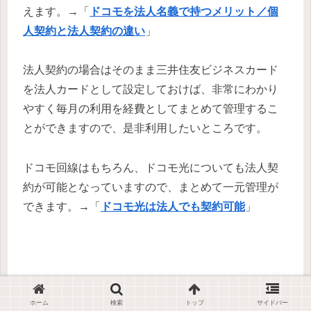
えます。→「
ドコモを法人名義で持つメリット／個
人契約と法人契約の違い
」
法人契約の場合はそのまま三井住友ビジネスカード
を法人カードとして設定しておけば、非常にわかり
やすく毎月の利用を経費としてまとめて管理するこ
とができますので、是非利用したいところです。
ドコモ回線はもちろん、ドコモ光についても法人契
約が可能となっていますので、まとめて一元管理が
できます。→「
ドコモ光は法人でも契約可能
」
ただ、ドコモ光を法人契約とした場合、個人契約のd
カード GOLDによる10％還元
※
が受けられないの
ホーム
検索
トップ
サイドバー