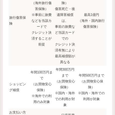
（海外旅行傷
険）
害保険）
傷害死亡・後
※事前に旅費
遺障害補償
最高1億円
旅行傷害保
などを当該カ
は、
（海外・国内旅行
険
ードで
事前の旅費な
傷害保険）
クレジット決
ど当該カード
済することが
での
前提
クレジット決
済有無により
最高補償額が
異なる
年間300万円
年間100万円ま
まで
年間500万円まで
で
（お買物安心
（お買物安心保
ショッピン
（お買物安心
保険）
険）
グ補償
保険）
※国内・海外
※国内・海外での
※海外での利
での利用が対
利用が対象
用のみ対象
象
お支払い方