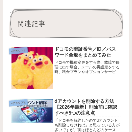
関連記事
ドコモの暗証番号／ID／パス
dアカウント
ワード全般をまとめてみた
ドコモで機種変更をする際、故障で修
理に出す場合、メールの再設定をする
時、料金プランやオプションサービス
の変更手続きをしたい場合など、様々
なシーンでドコモのID・パスワード・
暗証番号などが必要になります。た
だ、そんなID・パスワード等の種類
が...
dアカウントを削除する方法
dアカウント
【2026年最新】削除前に確認
すべき5つの注意点
「ドコモを解約したのでdアカウント
も削除しなければ」と思っている方が
多いですが、実はほとんどのケースで