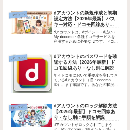
dアカウントは削除しない方が賢明で
す。dポイントはdアカウントに紐づい
ているため、dアカウントを削除する
dアカウントの新規作成と初期
dアカウント
とdポイントは消滅します。またd払...
設定方法【2026年最新】パス
キー対応・ドコモ回線あり・
なし別に解説
dアカウントは、dポイント・d払い・
My docomo・各種ドコモサービスを
利用するために必要なIDです。ドコモ
回線を契約していない方も無料で作成
できます。この記事では、2026年4月
に行われた認証方式の大きな変更（パ
dアカウントのパスワードを確
dアカウント
スキー認証への統一）を...
認する方法【2026年最新】ド
コモ回線あり・なし別に解説
年々ドコモにおいて重要度を増してき
ているdアカウント（旧：docomo
ID）。まず確認です。あなたの状況は
どちらですか？状況対応方法ドコモ回
線（ahamo含む）を契約しているパス
ワードをそのまま確認できるドコモ回
線を契約していないパスワー...
dアカウントのロック解除方法
dアカウント
【2026年最新】ドコモ回線あ
り・なし別に手順を解説
dアカウントがロックされてしまう
と、My docomo・dポイント・d払い