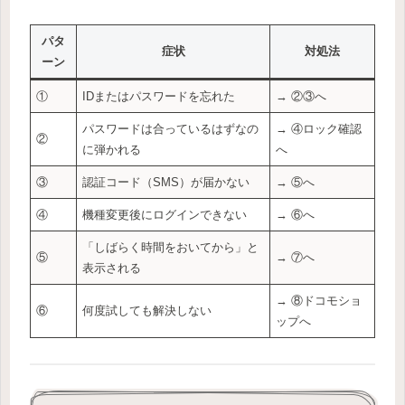
パタ
症状
対処法
ーン
①
IDまたはパスワードを忘れた
→ ②③へ
パスワードは合っているはずなの
→ ④ロック確認
②
に弾かれる
へ
③
認証コード（SMS）が届かない
→ ⑤へ
④
機種変更後にログインできない
→ ⑥へ
「しばらく時間をおいてから」と
⑤
→ ⑦へ
表示される
→ ⑧ドコモショ
⑥
何度試しても解決しない
ップへ