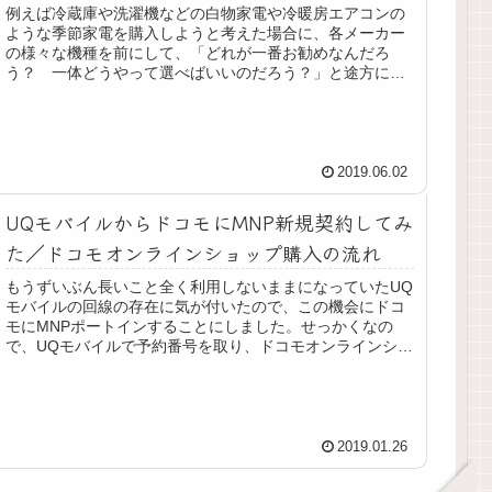
例えば冷蔵庫や洗濯機などの白物家電や冷暖房エアコンの
ような季節家電を購入しようと考えた場合に、各メーカー
の様々な機種を前にして、「どれが一番お勧めなんだろ
う？ 一体どうやって選べばいいのだろう？」と途方に暮
れた経験はないでしょうか。私もよく...
2019.06.02
UQモバイルからドコモにMNP新規契約してみ
た／ドコモオンラインショップ購入の流れ
もうずいぶん長いこと全く利用しないままになっていたUQ
モバイルの回線の存在に気が付いたので、この機会にドコ
モにMNPポートインすることにしました。せっかくなの
で、UQモバイルで予約番号を取り、ドコモオンラインショ
ップで新規契約するまでの流れ...
2019.01.26