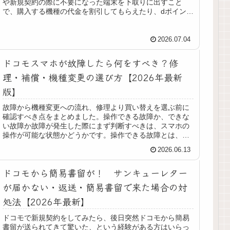
や新規契約の際に不要になった端末を下取りに出すこと
で、購入する機種の代金を割引してもらえたり、dポイント
として還元してもらえたりするのがこ...
2026.07.04
ドコモスマホが故障したら何をすべき？修
理・補償・機種変更の選び方【2026年最新
版】
故障から機種変更への流れ、修理より買い替えを選ぶ前に
確認すべき点をまとめました。操作できる故障か、できな
い故障か故障が発生した際にまず判断すべきは、スマホの
操作が可能な状態かどうかです。操作できる故障とは、外
装が多少破損している、ディスプレ...
2026.06.13
ドコモから簡易書留が！ サンキューレター
が届かない・返送・簡易書留で来た場合の対
処法【2026年最新】
ドコモで新規契約をしてみたら、後日突然ドコモから簡易
書留が送られてきて驚いた、という経験がある方はいらっ