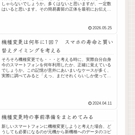
しゃらないでしょうか。多くはないと思いますが、一定数
はいると思います。その簡易書留の正体を最初にお伝えし
ておくと、新規契約後に必ず送られ...
2026.05.25
機種変更は何年に1回？ スマホの寿命と買い
替えタイミングを考える
そろそろ機種変更でも・・・と考える時に、実際自分自身
今のスマートフォンを何年利用したか、正確に覚えている
でしょうか。この記憶が意外にあいまいなケースが多く、
実際に調べてみると「えっ、まだそれくらいしか使ってな
いの？」という方もいれば、逆に「...
2024.04.11
機種変更時の事前準備をまとめてみる
新しいスマートフォンに機種変更しようと考えた場合、ど
うしても必要になるのが元機から新機種へのデータのコピ