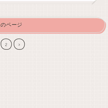
次のページ
次
2
へ